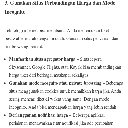
3. Gunakan Situs Perbandingan Harga dan Mode
Incognito
Teknologi internet bisa membantu Anda menemukan tiket
pesawat termurah dengan mudah. Gunakan situs pencarian dan
trik browsing berikut:
Manfaatkan situs agregator harga
– Situs seperti
Skyscanner, Google Flights, atau Kayak bisa membandingkan
harga tiket dari berbagai maskapai sekaligus.
Gunakan mode incognito atau private browsing
– Beberapa
situs menggunakan cookies untuk menaikkan harga jika Anda
sering mencari tiket di waktu yang sama. Dengan mode
incognito, Anda bisa mendapatkan harga yang lebih rendah.
Berlangganan notifikasi harga
– Beberapa aplikasi
perjalanan menawarkan fitur notifikasi jika ada perubahan