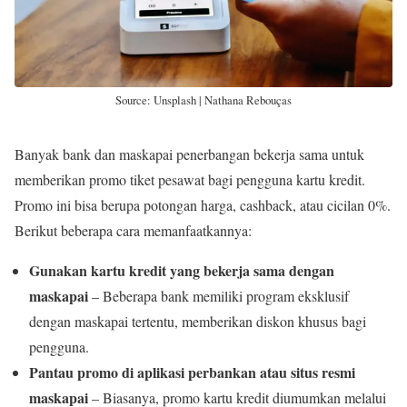
Source: Unsplash | Nathana Rebouças
Banyak bank dan maskapai penerbangan bekerja sama untuk
memberikan promo tiket pesawat bagi pengguna kartu kredit.
Promo ini bisa berupa potongan harga, cashback, atau cicilan 0%.
Berikut beberapa cara memanfaatkannya:
Gunakan kartu kredit yang bekerja sama dengan
maskapai
– Beberapa bank memiliki program eksklusif
dengan maskapai tertentu, memberikan diskon khusus bagi
pengguna.
Pantau promo di aplikasi perbankan atau situs resmi
maskapai
– Biasanya, promo kartu kredit diumumkan melalui