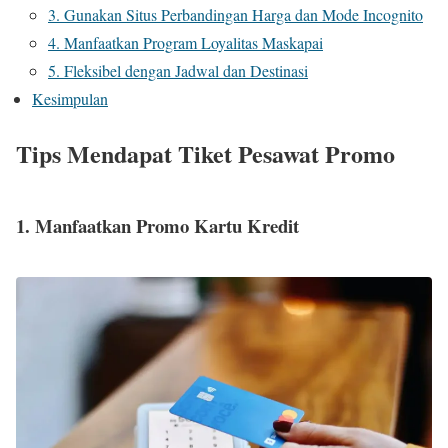
3. Gunakan Situs Perbandingan Harga dan Mode Incognito
4. Manfaatkan Program Loyalitas Maskapai
5. Fleksibel dengan Jadwal dan Destinasi
Kesimpulan
Tips Mendapat Tiket Pesawat Promo
1. Manfaatkan Promo Kartu Kredit