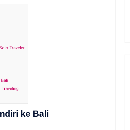
i
olo Traveler
 Bali
 Traveling
diri ke Bali